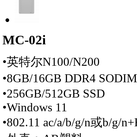
MC-02i
•英特尔N100/N200
•8GB/16GB DDR4 SODI
•256GB/512GB SSD
•Windows 11
•802.11 ac/a/b/g/n或b/g/n