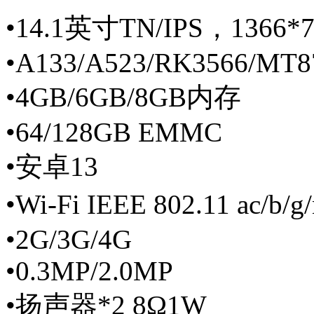
•14.1英寸TN/IPS，1366*7
•A133/A523/RK3566/MT8
•4GB/6GB/8GB内存
•64/128GB EMMC
•安卓13
•Wi-Fi IEEE 802.11 ac/b/
•2G/3G/4G
•0.3MP/2.0MP
•扬声器*2 8Ω1W